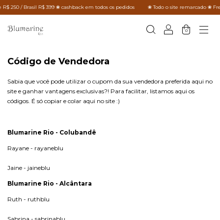
 R$ 250 / Brasil R$ 399 ❀ cashback em todos os pedidos
❀ Todo o site remarcado ❀ Fre
0
Código de Vendedora
Sabia que você pode utilizar o cupom da sua vendedora preferida aqui no
site e ganhar vantagens exclusivas?! Para facilitar, listamos aqui os
códigos. É só copiar e colar aqui no site :)
Blumarine Rio - Colubandê
Rayane - rayaneblu
Jaine - jaineblu
Blumarine Rio - Alcântara
Ruth - ruthblu
Sabrina - sabrinablu