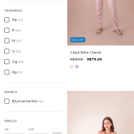
TAMANHO
Pp
(27)
P
(26)
M
53
%
OFF
(27)
G
(25)
Calça Reta Clarice
R$167,00
R$79,00
Gg
(24)
Xg
(21)
MARCA
Blumarine Rio
(42)
PREÇO
DE
ATÉ