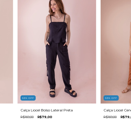
53
%
OFF
53
%
OFF
Calça Liocel Bolso Lateral Preta
Calça Liocel C
R$169,00
R$79,00
R$169,00
R$79,