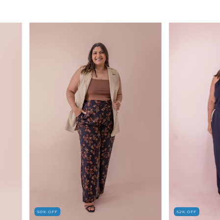
50
%
OFF
52
%
OFF