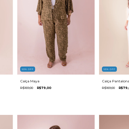
53
%
OFF
53
%
OFF
Calça Maya
Calça Pantalona
R$169,00
R$79,00
R$169,00
R$79,