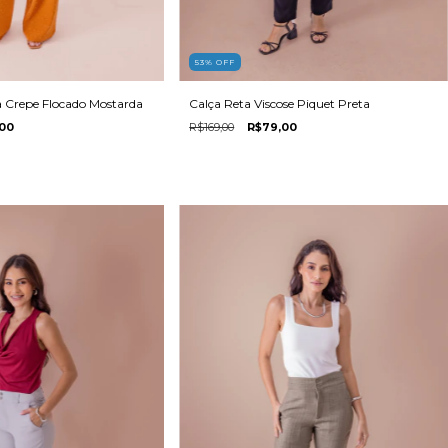
53
%
OFF
Calça Reta Viscose Piquet Preta
 Crepe Flocado Mostarda
R$169,00
R$79,00
00