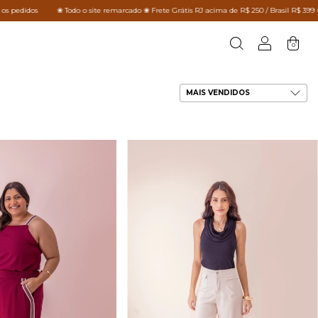
ite remarcado ❀ Frete Grátis RJ acima de R$ 250 / Brasil R$ 399 ❀ cashback em todos os p
0