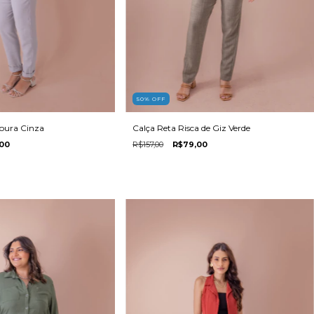
50
%
OFF
noura Cinza
Calça Reta Risca de Giz Verde
00
R$157,00
R$79,00