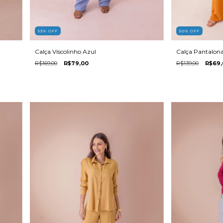
53
%
OFF
50
%
OFF
Calça Viscolinho Azul
Calça Pantalona
R$169,00
R$79,00
R$139,00
R$69,