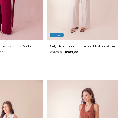
50
%
OFF
Listras Lateral Vinho
Calça Pantalona Linho com Elastano Areia
00
R$179,00
R$89,00