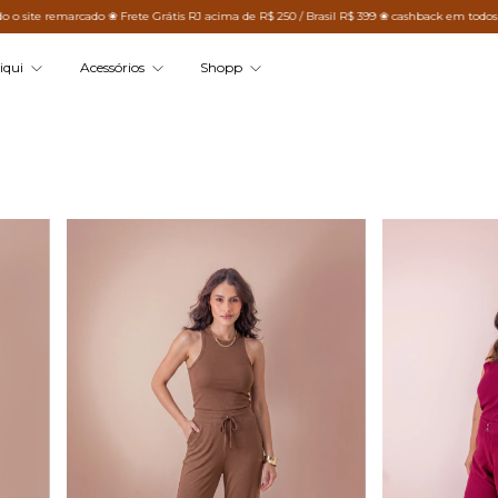
 Grátis RJ acima de R$ 250 / Brasil R$ 399 ❀ cashback em todos os pedidos
❀ Todo o s
iqui
Acessórios
Shopp