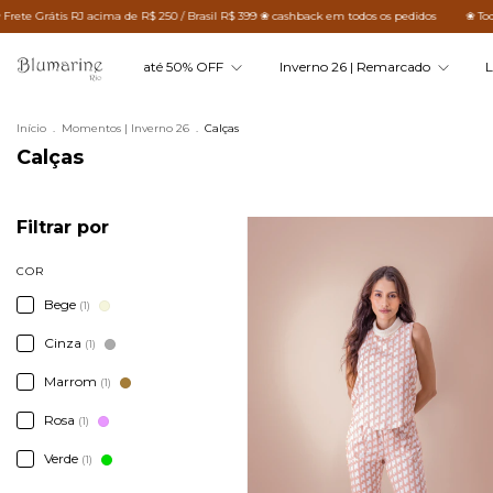
R$ 250 / Brasil R$ 399 ❀ cashback em todos os pedidos
❀ Todo o site remarcado ❀ Frete
até 50% OFF
Inverno 26 | Remarcado
L
Início
.
Momentos | Inverno 26
.
Calças
Calças
Filtrar por
COR
Bege
(1)
Cinza
(1)
Marrom
(1)
Rosa
(1)
Verde
(1)