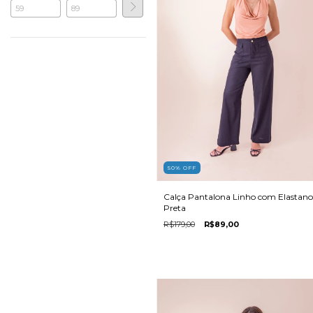
50
%
OFF
Calça Pantalona Linho com Elastano
Preta
R$179,00
R$89,00