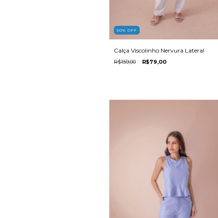
50
%
OFF
Calça Viscolinho Nervura Lateral
R$159,00
R$79,00