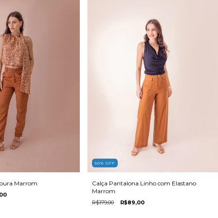
50
%
OFF
enoura Marrom
Calça Pantalona Linho com Elastano
Marrom
00
R$179,00
R$89,00