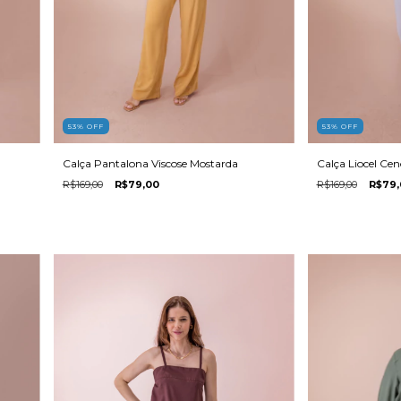
53
%
OFF
53
%
OFF
Calça Liocel Ce
Calça Pantalona Viscose Mostarda
R$169,00
R$79,
R$169,00
R$79,00