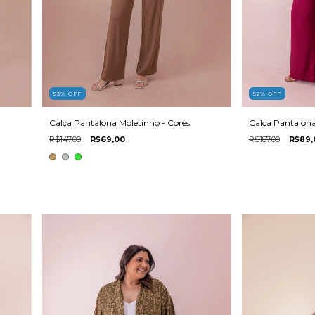
52
%
OFF
53
%
OFF
Calça Pantalona 
Calça Pantalona Moletinho - Cores
R$187,00
R$89,
R$147,00
R$69,00