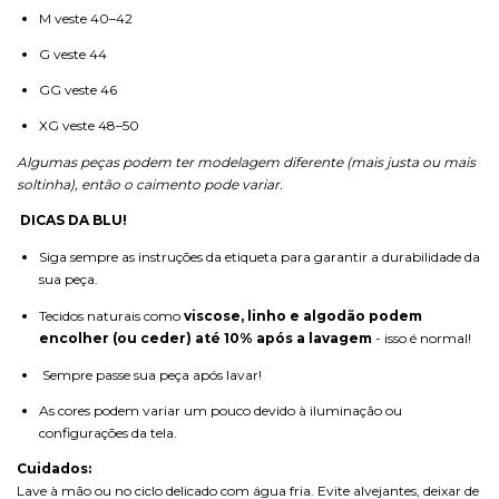
M veste 40–42
G veste 44
GG veste 46
XG veste 48–50
Algumas peças podem ter modelagem diferente (mais justa ou mais
soltinha), então o caimento pode variar.
DICAS DA BLU!
Siga sempre as instruções da etiqueta para garantir a durabilidade da
sua peça.
Tecidos naturais como
viscose, linho e algodão podem
encolher (ou ceder) até 10% após a lavagem
- isso é normal!
Sempre passe sua peça após lavar!
As cores podem variar um pouco devido à iluminação ou
configurações da tela.
Cuidados:
Lave à mão ou no ciclo delicado com água fria. Evite alvejantes, deixar de