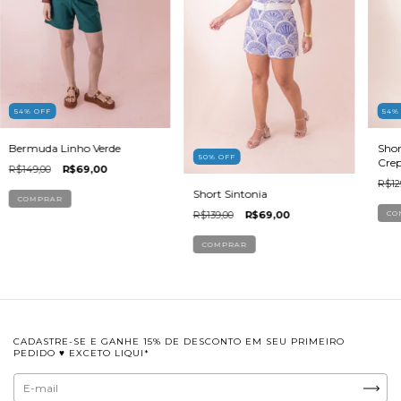
54
54
%
OFF
Shor
Bermuda Linho Verde
50
%
OFF
Cre
R$149,00
R$69,00
R$12
Short Sintonia
COMPRAR
R$139,00
R$69,00
CO
COMPRAR
CADASTRE-SE E GANHE 15% DE DESCONTO EM SEU PRIMEIRO
PEDIDO ♥ EXCETO LIQUI*