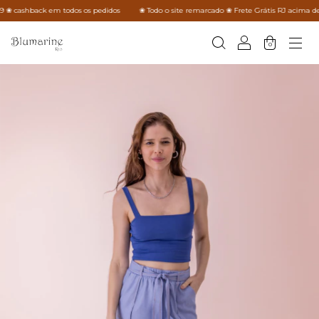
❀ cashback em todos os pedidos
❀ Todo o site remarcado ❀ Frete Grátis RJ acima de R$
0