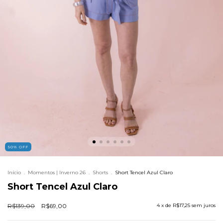
50
%
OFF
Início
.
Momentos | Inverno 26
.
Shorts
.
Short Tencel Azul Claro
Short Tencel Azul Claro
R$139,00
R$69,00
4
x de
R$17,25
sem juros