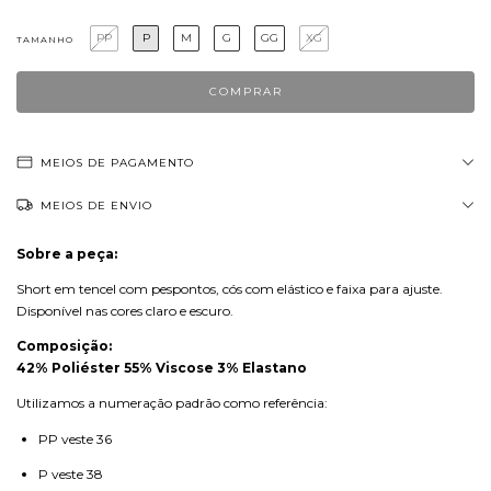
PP
P
M
G
GG
XG
TAMANHO
MEIOS DE PAGAMENTO
MEIOS DE ENVIO
Sobre a peça:
Short em tencel com pespontos, cós com elástico e faixa para ajuste.
Disponível nas cores claro e escuro.
Composição:
42% Poliéster 55% Viscose 3% Elastano
Utilizamos a numeração padrão como referência:
PP veste 36
P veste 38