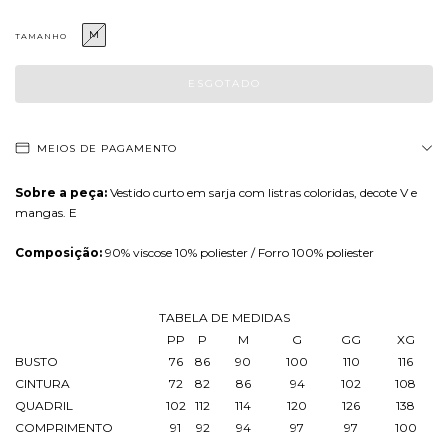
M
TAMANHO
MEIOS DE PAGAMENTO
Sobre a peça:
Vestido curto em sarja com listras coloridas, decote V e
mangas. E
Composição:
90% viscose 10% poliester / Forro 100% poliester
TABELA DE MEDIDAS
PP
P
M
G
GG
XG
BUSTO
76
86
90
100
110
116
CINTURA
72
82
86
94
102
108
QUADRIL
102
112
114
120
126
138
COMPRIMENTO
91
92
94
97
97
100