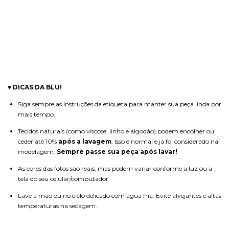
♥
DICAS DA BLU!
Siga sempre as instruções da etiqueta para manter sua peça linda por
mais tempo.
Tecidos naturais (como viscose, linho e algodão) podem encolher ou
ceder até 10%
após a lavagem
. Isso é normal e já foi considerado na
modelagem.
Sempre passe sua peça após lavar!
As cores das fotos são reais, mas podem variar conforme a luz ou a
tela do seu celular/computador.
Lave à mão ou no ciclo delicado com água fria. Evite alvejantes e altas
temperaturas na secagem.