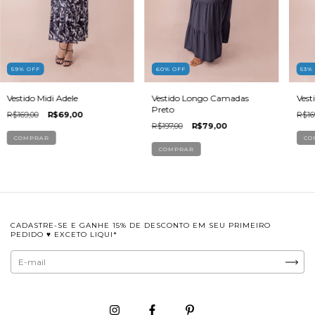
53
60
%
OFF
59
%
OFF
Vest
Vestido Longo Camadas
Vestido Midi Adele
Preto
R$16
R$169,00
R$69,00
R$197,00
R$79,00
CO
COMPRAR
COMPRAR
CADASTRE-SE E GANHE 15% DE DESCONTO EM SEU PRIMEIRO
PEDIDO ♥ EXCETO LIQUI*