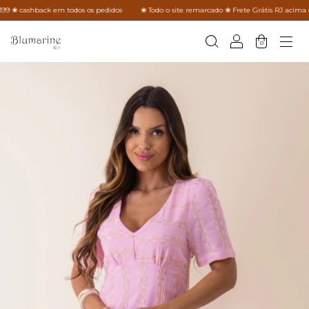
9 ❀ cashback em todos os pedidos
❀ Todo o site remarcado ❀ Frete Grátis RJ acima de 
0