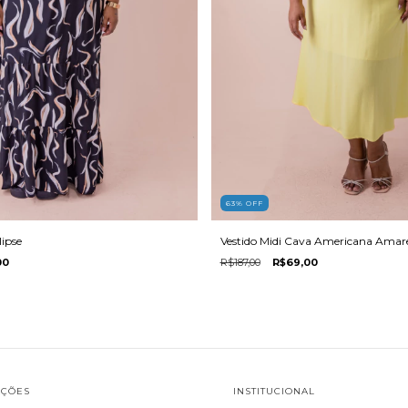
63
%
OFF
lipse
Vestido Midi Cava Americana Amar
00
R$187,00
R$69,00
AÇÕES
INSTITUCIONAL