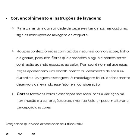
Cor, encolhimento e instruções de lavagem:
Para garantir a durabilidade da peça e evitar danos nas costuras,
siga as instruções de lavagem da etiqueta.
Roupas confeccionadas com tecidos naturais, como viscose, linho
e algodão, possuem fibras que absorvem a água e podem sofrer
contração quando expostas ao calor. Por isso, é normal que essas
peças apresentem um encolhimento ou cedimento de até 10%
durante a lavagem e secagem. A modelagem foi cuidadosamente
desenvolvida levando esse fator em consideração.
Cor:
as fotos das cores e estampas são reais, mas a variação na
iluminação e a calibração do seu monitor/celular podem alterar a
percepção das cores.
Desejamos que você arrase com seu #lookblu!