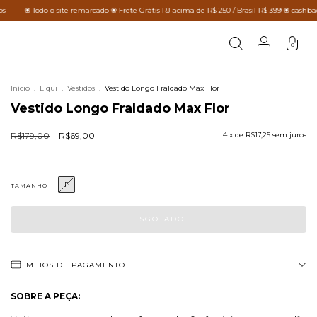
 o site remarcado ❀ Frete Grátis RJ acima de R$ 250 / Brasil R$ 399 ❀ cashback em todos 
0
Início
.
Liqui
.
Vestidos
.
Vestido Longo Fraldado Max Flor
Vestido Longo Fraldado Max Flor
R$179,00
R$69,00
4
x de
R$17,25
sem juros
P
TAMANHO
MEIOS DE PAGAMENTO
SOBRE A PEÇA: