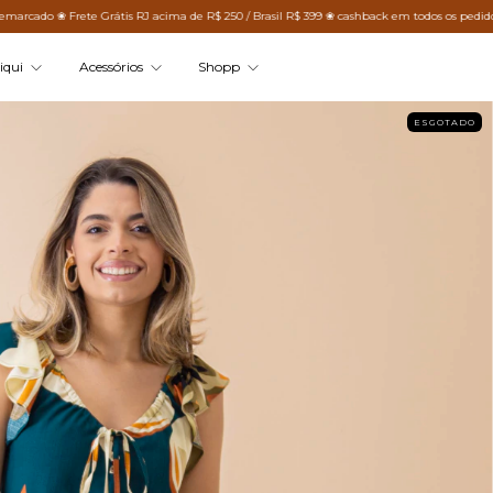
rete Grátis RJ acima de R$ 250 / Brasil R$ 399 ❀ cashback em todos os pedidos
❀ Todo
iqui
Acessórios
Shopp
ESGOTADO