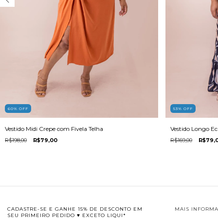
60
%
OFF
53
%
OFF
Vestido Midi Crepe com Fivela Telha
Vestido Longo Ec
R$198,00
R$79,00
R$169,00
R$79,
CADASTRE-SE E GANHE 15% DE DESCONTO EM
MAIS INFORM
SEU PRIMEIRO PEDIDO ♥ EXCETO LIQUI*