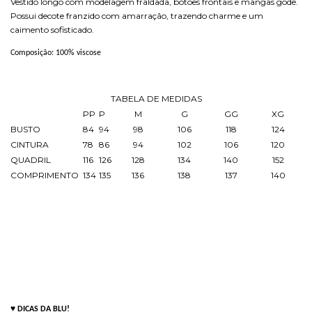
Vestido longo com modelagem fraldada, botões frontais e mangas godê.
Possui decote franzido com amarração, trazendo charme e um
caimento sofisticado.
Composição: 100% viscose
TABELA DE MEDIDAS
PP
P
M
G
GG
XG
BUSTO
84
94
98
106
118
124
CINTURA
78
86
94
102
106
120
QUADRIL
116
126
128
134
140
152
COMPRIMENTO
134
135
136
138
137
140
♥
DICAS DA BLU!