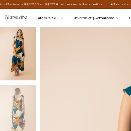
 de R$ 250 / Brasil R$ 399 ❀ cashback em todos os pedidos
❀ Todo o site remarcado ❀ F
até 50% OFF
Inverno 26 | Remarcado
L