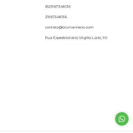
5521967348136
21967348136
contato@blumarinerio.com
Rua Expedicionário Virgílio Lúcio, 90